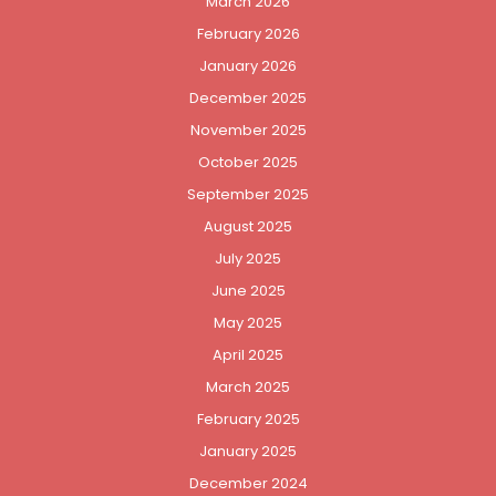
March 2026
February 2026
January 2026
December 2025
November 2025
October 2025
September 2025
August 2025
July 2025
June 2025
May 2025
April 2025
March 2025
February 2025
January 2025
December 2024