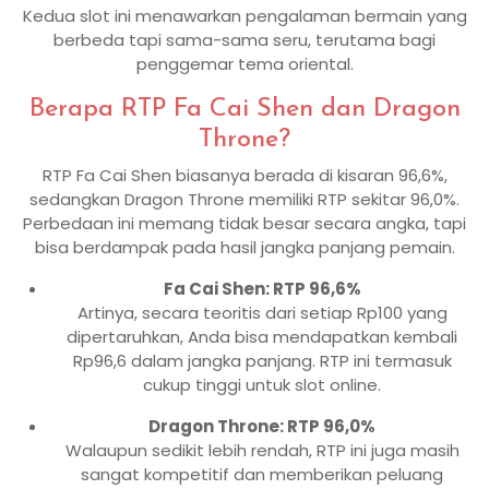
Kedua slot ini menawarkan pengalaman bermain yang
berbeda tapi sama-sama seru, terutama bagi
penggemar tema oriental.
Berapa RTP Fa Cai Shen dan Dragon
Throne?
RTP Fa Cai Shen biasanya berada di kisaran 96,6%,
sedangkan Dragon Throne memiliki RTP sekitar 96,0%.
Perbedaan ini memang tidak besar secara angka, tapi
bisa berdampak pada hasil jangka panjang pemain.
Fa Cai Shen: RTP 96,6%
Artinya, secara teoritis dari setiap Rp100 yang
dipertaruhkan, Anda bisa mendapatkan kembali
Rp96,6 dalam jangka panjang. RTP ini termasuk
cukup tinggi untuk slot online.
Dragon Throne: RTP 96,0%
Walaupun sedikit lebih rendah, RTP ini juga masih
sangat kompetitif dan memberikan peluang