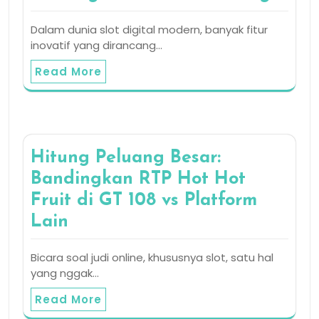
Dalam dunia slot digital modern, banyak fitur
inovatif yang dirancang…
Read More
Hitung Peluang Besar:
Bandingkan RTP Hot Hot
Fruit di GT 108 vs Platform
Lain
Bicara soal judi online, khususnya slot, satu hal
yang nggak…
Read More