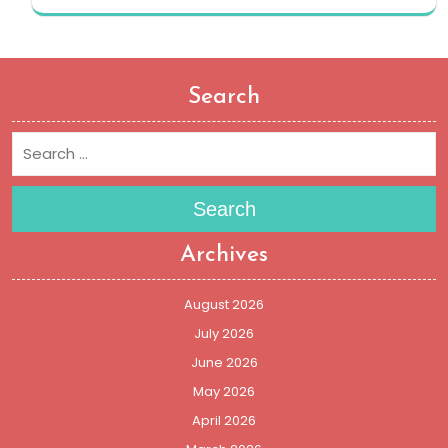
Search
Search
Archives
August 2026
July 2026
June 2026
May 2026
April 2026