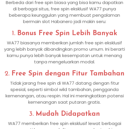
Berbeda dari free spin biasa yang bisa kamu dapatkan
di berbagai situs, free spin eksklusif WA77 punya
beberapa keunggulan yang membuat pengalaman
bermain slot Habanero jadi makin seru:
1.
Bonus Free Spin Lebih Banyak
WA77 biasanya memberikan jumlah free spin eksklusif
yang lebih banyak dibandingkan promo umum. Ini berarti
kamu punya lebih banyak kesempatan untuk menang
tanpa mengeluarkan modal.
2.
Free Spin dengan Fitur Tambahan
Tidak jarang free spin di WA77 datang dengan fitur
spesial, seperti simbol wild tambahan, pengganda
kemenangan, atau respin. Hal ini meningkatkan potensi
kemenangan saat putaran gratis.
3.
Mudah Didapatkan
WA77 memberikan free spin eksklusif lewat berbagai