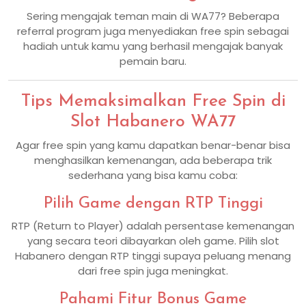
Sering mengajak teman main di WA77? Beberapa
referral program juga menyediakan free spin sebagai
hadiah untuk kamu yang berhasil mengajak banyak
pemain baru.
Tips Memaksimalkan Free Spin di
Slot Habanero WA77
Agar free spin yang kamu dapatkan benar-benar bisa
menghasilkan kemenangan, ada beberapa trik
sederhana yang bisa kamu coba:
Pilih Game dengan RTP Tinggi
RTP (Return to Player) adalah persentase kemenangan
yang secara teori dibayarkan oleh game. Pilih slot
Habanero dengan RTP tinggi supaya peluang menang
dari free spin juga meningkat.
Pahami Fitur Bonus Game