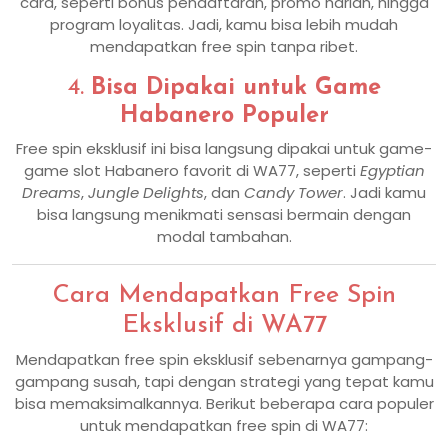
cara, seperti bonus pendaftaran, promo harian, hingga
program loyalitas. Jadi, kamu bisa lebih mudah
mendapatkan free spin tanpa ribet.
4.
Bisa Dipakai untuk Game
Habanero Populer
Free spin eksklusif ini bisa langsung dipakai untuk game-
game slot Habanero favorit di WA77, seperti
Egyptian
Dreams
,
Jungle Delights
, dan
Candy Tower
. Jadi kamu
bisa langsung menikmati sensasi bermain dengan
modal tambahan.
Cara Mendapatkan Free Spin
Eksklusif di WA77
Mendapatkan free spin eksklusif sebenarnya gampang-
gampang susah, tapi dengan strategi yang tepat kamu
bisa memaksimalkannya. Berikut beberapa cara populer
untuk mendapatkan free spin di WA77: