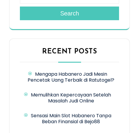
Search
RECENT POSTS
Mengapa Habanero Jadi Mesin
Pencetak Uang Terbaik di Ratutogel?
Memulihkan Kepercayaan Setelah
Masalah Judi Online
Sensasi Main Slot Habanero Tanpa
Beban Finansial di Bejo88