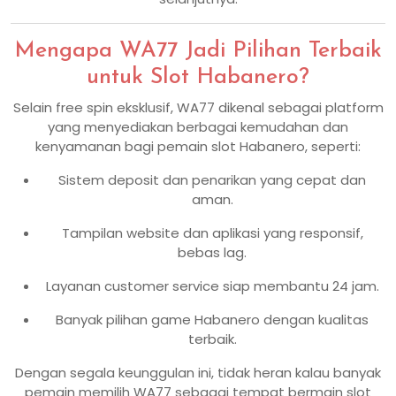
Mengapa WA77 Jadi Pilihan Terbaik
untuk Slot Habanero?
Selain free spin eksklusif, WA77 dikenal sebagai platform
yang menyediakan berbagai kemudahan dan
kenyamanan bagi pemain slot Habanero, seperti:
Sistem deposit dan penarikan yang cepat dan
aman.
Tampilan website dan aplikasi yang responsif,
bebas lag.
Layanan customer service siap membantu 24 jam.
Banyak pilihan game Habanero dengan kualitas
terbaik.
Dengan segala keunggulan ini, tidak heran kalau banyak
pemain memilih WA77 sebagai tempat bermain slot