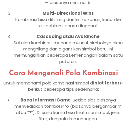
— biasanya minimal 5.
Multi-Directional Wins
Kombinasi bisa dihitung dari kiri ke kanan, kanan ke
kiri, bahkan secara diagonal.
Cascading atau Avalanche
Setelah kombinasi menang muncul, simbolnya akan
menghilang dan digantikan simbol baru. Ini
memungkinkan beberapa kemenangan dalam satu
putaran.
Cara Mengenali Pola Kombinasi
Untuk memahami pola kombinasi simbol di
slot terbaru
,
berikut beberapa tips sederhana:
Baca Informasi Game
: Setiap slot biasanya
menyediakan tombol info (biasanya bergambar “i”
atau “?”). Di sana kamu bisa lihat nilai simbol, jenis
fitur, dan pola kemenangan.