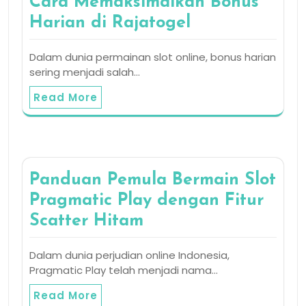
Cara Memaksimalkan Bonus
Harian di Rajatogel
Dalam dunia permainan slot online, bonus harian
sering menjadi salah…
Read More
Panduan Pemula Bermain Slot
Pragmatic Play dengan Fitur
Scatter Hitam
Dalam dunia perjudian online Indonesia,
Pragmatic Play telah menjadi nama…
Read More