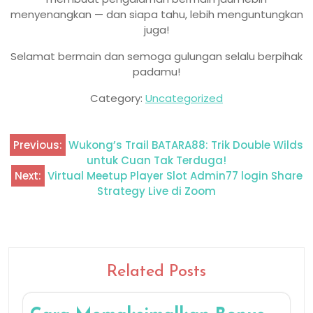
menyenangkan — dan siapa tahu, lebih menguntungkan
juga!
Selamat bermain dan semoga gulungan selalu berpihak
padamu!
Category:
Uncategorized
Previous:
Wukong’s Trail BATARA88: Trik Double Wilds
Post
untuk Cuan Tak Terduga!
navigation
Next:
Virtual Meetup Player Slot Admin77 login Share
Strategy Live di Zoom
Related Posts