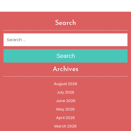
Search
Search
Archives
August 2026
July 2026
June 2026
May 2026
April 2026
March 2026