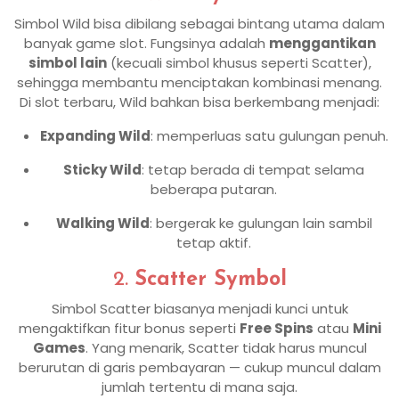
Simbol Wild bisa dibilang sebagai bintang utama dalam
banyak game slot. Fungsinya adalah
menggantikan
simbol lain
(kecuali simbol khusus seperti Scatter),
sehingga membantu menciptakan kombinasi menang.
Di slot terbaru, Wild bahkan bisa berkembang menjadi:
Expanding Wild
: memperluas satu gulungan penuh.
Sticky Wild
: tetap berada di tempat selama
beberapa putaran.
Walking Wild
: bergerak ke gulungan lain sambil
tetap aktif.
2.
Scatter Symbol
Simbol Scatter biasanya menjadi kunci untuk
mengaktifkan fitur bonus seperti
Free Spins
atau
Mini
Games
. Yang menarik, Scatter tidak harus muncul
berurutan di garis pembayaran — cukup muncul dalam
jumlah tertentu di mana saja.