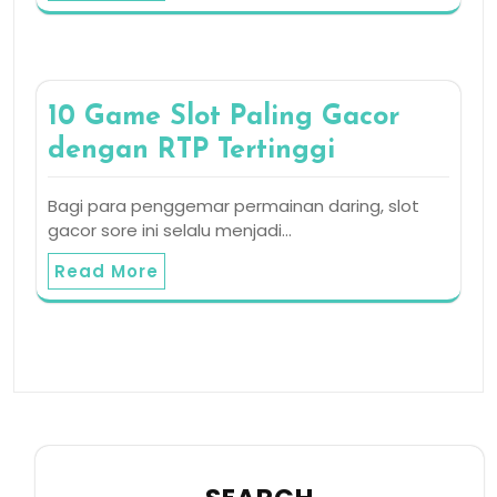
10 Game Slot Paling Gacor
dengan RTP Tertinggi
Bagi para penggemar permainan daring, slot
gacor sore ini selalu menjadi…
Read More