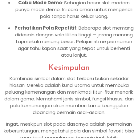
Coba Mode Demo
: Sebagian besar slot modern
punya mode demo. Ini cara aman untuk mengenali
pola tanpa harus keluar uang.
Perhatikan Pola Repetitif
: Beberapa slot memang
didesain dengan volatilitas tinggi — jarang menang
tapi sekali menang besar. Pelajari ritme permainan
agar tahu kapan saat yang tepat untuk berhenti
atau lanjut.
Kesimpulan
Kombinasi simbol dalam slot terbaru bukan sekadar
hiasan. Mereka adalah kunci utama untuk membuka
peluang kemenangan dan menikmati fitur-fitur menarik
dalam game. Memahami jenis simbol, fungsi khusus, dan
pola kemenangan akan memberi kamu keunggulan
dibanding bermain asal-asalan.
Ingat, meskipun slot pada dasarnya adalah permainan
keberuntungan, mengetahui pola dan simbol favorit bisa
membuat pengalaman bermain jauh lebih