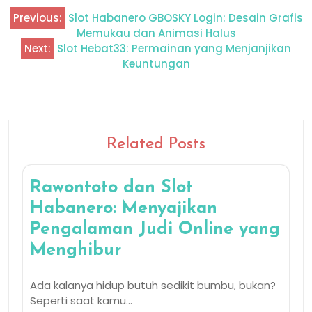
Previous:
Slot Habanero GBOSKY Login: Desain Grafis
Post
Memukau dan Animasi Halus
navigation
Next:
Slot Hebat33: Permainan yang Menjanjikan
Keuntungan
Related Posts
Rawontoto dan Slot
Habanero: Menyajikan
Pengalaman Judi Online yang
Menghibur
Ada kalanya hidup butuh sedikit bumbu, bukan?
Seperti saat kamu…