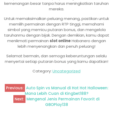
kemenangan besar tanpa harus meningkatkan taruhan
mereka.
Untuk memaksimalkan peluang menang, pastikan untuk
memilih permainan dengan RTP tinggi, memahami
simbol yang memicu putaran bonus, dan mengelola
taruhanmu dengan bijak. Dengan demikian, kamu dapat
menikmati permainan
slot online
Habanero dengan
lebih menyenangkan dan penuh peluang!
Selamat bermain, dan semoga keberuntungan selalu
menyertai setiap putaran bonus yang kamu dapatkan!
Category:
Uncategorized
Previous:
Auto Spin vs Manual di Hot Hot Halloween:
Post
Mana Lebih Cuan di Kingbet188?
navigation
Next:
Mengenal Jenis Permainan Favorit di
GBOPlay138