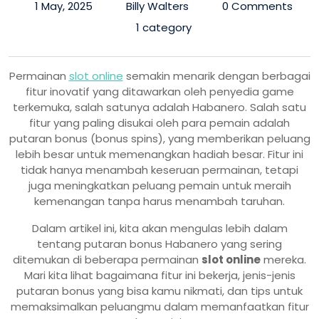
1 May, 2025
Billy Walters
0 Comments
1 category
Permainan
slot online
semakin menarik dengan berbagai
fitur inovatif yang ditawarkan oleh penyedia game
terkemuka, salah satunya adalah Habanero. Salah satu
fitur yang paling disukai oleh para pemain adalah
putaran bonus (bonus spins), yang memberikan peluang
lebih besar untuk memenangkan hadiah besar. Fitur ini
tidak hanya menambah keseruan permainan, tetapi
juga meningkatkan peluang pemain untuk meraih
kemenangan tanpa harus menambah taruhan.
Dalam artikel ini, kita akan mengulas lebih dalam
tentang putaran bonus Habanero yang sering
ditemukan di beberapa permainan
slot online
mereka.
Mari kita lihat bagaimana fitur ini bekerja, jenis-jenis
putaran bonus yang bisa kamu nikmati, dan tips untuk
memaksimalkan peluangmu dalam memanfaatkan fitur