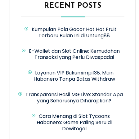
RECENT POSTS
Kumpulan Pola Gacor Hot Hot Fruit
Terbaru Bulan Ini di Untung88
E-Wallet dan Slot Online: Kemudahan
Transaksi yang Perlu Diwaspadai
Layanan VIP Bukumimpi138: Main
Habanero Tanpa Batas Withdraw
Transparansi Hasil MG Live: Standar Apa
yang Seharusnya Diharapkan?
Cara Menang di Slot Tycoons
Habanero: Game Paling Seru di
Dewitogel