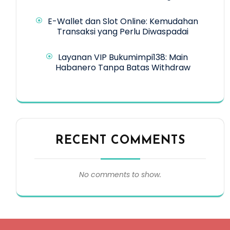
E-Wallet dan Slot Online: Kemudahan
Transaksi yang Perlu Diwaspadai
Layanan VIP Bukumimpi138: Main
Habanero Tanpa Batas Withdraw
RECENT COMMENTS
No comments to show.