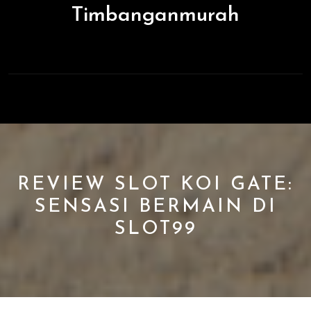
Skip
Timbanganmurah
to
content
Open
Button
REVIEW SLOT KOI GATE:
SENSASI BERMAIN DI
SLOT99