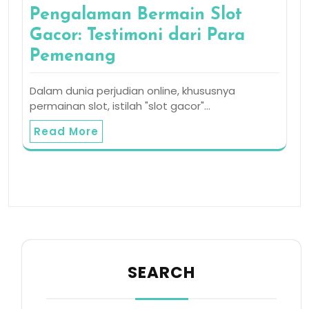
Pengalaman Bermain Slot
Gacor: Testimoni dari Para
Pemenang
Dalam dunia perjudian online, khususnya
permainan slot, istilah "slot gacor"…
Read More
SEARCH