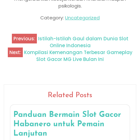
psikologis.
Category:
Uncategorized
Previous:
Istilah-Istilah Gaul dalam Dunia Slot
Post
Online Indonesia
navigation
Next:
Kompilasi Kemenangan Terbesar Gameplay
Slot Gacor MG Live Bulan Ini
Related Posts
Panduan Bermain Slot Gacor
Habanero untuk Pemain
Lanjutan