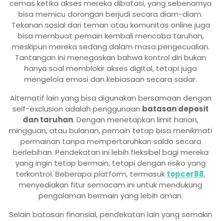
cemas ketika akses mereka dibatasi, yang sebenarnya
bisa memicu dorongan berjudi secara diam-diam.
Tekanan sosial dari teman atau komunitas online juga
bisa membuat pemain kembali mencoba taruhan,
meskipun mereka sedang dalam masa pengecualian.
Tantangan ini menegaskan bahwa kontrol diri bukan
hanya soal memblokir akses digital, tetapi juga
mengelola emosi dan kebiasaan secara sadar.
Alternatif lain yang bisa digunakan bersamaan dengan
self-exclusion adalah penggunaan
batasan deposit
dan taruhan
. Dengan menetapkan limit harian,
mingguan, atau bulanan, pemain tetap bisa menikmati
permainan tanpa mempertaruhkan saldo secara
berlebihan. Pendekatan ini lebih fleksibel bagi mereka
yang ingin tetap bermain, tetapi dengan risiko yang
terkontrol. Beberapa platform, termasuk
topcer88
,
menyediakan fitur semacam ini untuk mendukung
pengalaman bermain yang lebih aman.
Selain batasan finansial, pendekatan lain yang semakin