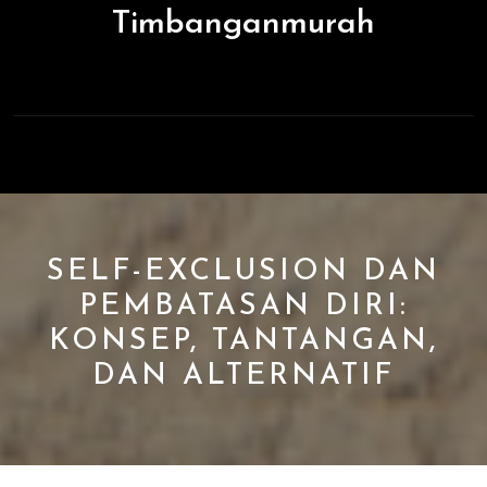
Skip
Timbanganmurah
to
content
Open
Button
SELF-EXCLUSION DAN
PEMBATASAN DIRI:
KONSEP, TANTANGAN,
DAN ALTERNATIF