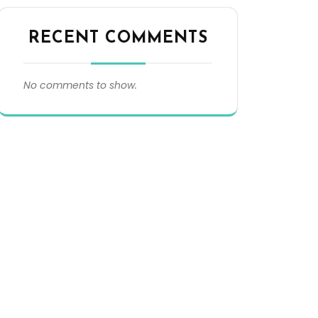
RECENT COMMENTS
No comments to show.