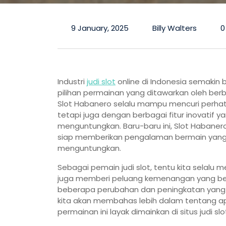
9 January, 2025
Billy Walters
0
Industri
judi slot
online di Indonesia semakin
pilihan permainan yang ditawarkan oleh berb
Slot Habanero selalu mampu mencuri perhat
tetapi juga dengan berbagai fitur inovatif
menguntungkan. Baru-baru ini, Slot Habane
siap memberikan pengalaman bermain yang 
menguntungkan.
Sebagai pemain judi slot, tentu kita selalu
juga memberi peluang kemenangan yang besa
beberapa perubahan dan peningkatan yang m
kita akan membahas lebih dalam tentang a
permainan ini layak dimainkan di situs judi slo