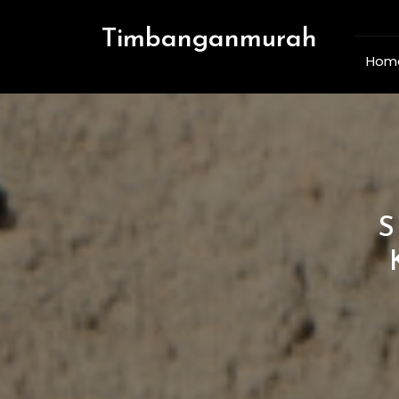
Skip
to
Timbanganmurah
content
Hom
S