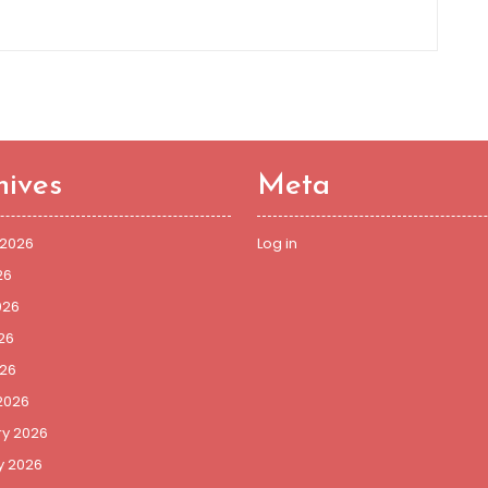
hives
Meta
 2026
Log in
26
026
26
026
2026
ry 2026
y 2026