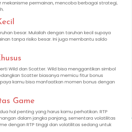
lajar mekanisme permainan, mencoba berbagai strategi,
h.
ecil
uhan besar. Mulailah dengan taruhan kecil supaya
nan tanpa risiko besar. Ini juga membantu saldo
Khusus
rti Wild dan Scatter. Wild bisa menggantikan simbol
dangkan Scatter biasanya memicu fitur bonus
ni supaya kamu bisa manfaatkan momen bonus dengan
itas Game
h dua hal penting yang harus kamu perhatikan. RTP
angan dalam jangka panjang, sementara volatilitas
game dengan RTP tinggi dan volatilitas sedang untuk