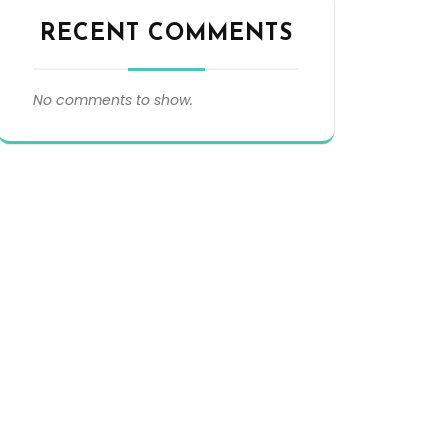
RECENT COMMENTS
No comments to show.