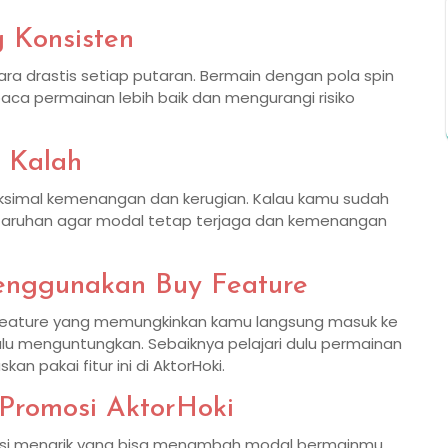
g Konsisten
ra drastis setiap putaran. Bermain dengan pola spin
a permainan lebih baik dan mengurangi risiko
 Kalah
ksimal kemenangan dan kerugian. Kalau kamu sudah
 taruhan agar modal tetap terjaga dan kemenangan
Menggunakan Buy Feature
 Feature yang memungkinkan kamu langsung masuk ke
alu menguntungkan. Sebaiknya pelajari dulu permainan
 pakai fitur ini di AktorHoki.
Promosi AktorHoki
osi menarik yang bisa menambah modal bermainmu.