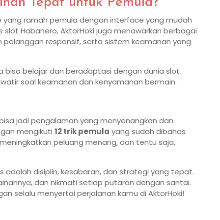
lihan Tepat untuk Pemula?
line yang ramah pemula dengan interface yang mudah
 slot Habanero, AktorHoki juga menawarkan berbagai
n pelanggan responsif, serta sistem keamanan yang
isa belajar dan beradaptasi dengan dunia slot
hawatir soal keamanan dan kenyamanan bermain.
i bisa jadi pengalaman yang menyenangkan dan
ngan mengikuti
12 trik pemula
yang sudah dibahas
, meningkatkan peluang menang, dan tentu saja,
es adalah disiplin, kesabaran, dan strategi yang tepat.
mainannya, dan nikmati setiap putaran dengan santai.
 selalu menyertai perjalanan kamu di AktorHoki!