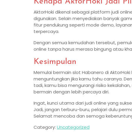
Kenapa AktorHoki Jadi Pi
AktorHoki dikenal sebagai platform judi on
digunakan. Selain menyediakan banyak game
fitur pendukung seperti mode demo, layana
terpercaya.
Dengan semua kemudahan tersebut, pemula b
online tanpa harus merasa bingung atau k
Kesimpulan
Memulai bermain slot Habanero di AktorHok
menguntungkan jika kamu tahu caranya. De
tadi, kamu bisa mengurangi risiko kekalahan
bermain dengan lebih percaya diri.
Ingat, kunci utama dari judi online yang suks
Jadi, jangan terburu-buru, pelajari dulu per
Selamat mencoba dan semoga keberuntungan
Category:
Uncategorized