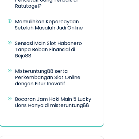
Ratutogel?
Memulihkan Kepercayaan
Setelah Masalah Judi Online
Sensasi Main Slot Habanero
Tanpa Beban Finansial di
Bejo88
Misteruntung88 serta
Perkembangan Slot Online
dengan Fitur Inovatif
Bocoran Jam Hoki Main 5 Lucky
Lions Hanya di misteruntung88