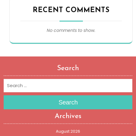
RECENT COMMENTS
No comments to show.
Search
Search
Archives
August 2026