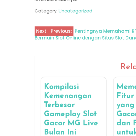
Category:
Uncategorized
Next:
Previous:
Pentingnya Memahami RT
Post
Bermain Slot Online dengan Situs Slot Dan
navigation
Rel
Kompilasi
Mema
Kemenangan
Fitur
Terbesar
yang
Gameplay Slot
Gacor
Gacor MG Live
dan 
Bulan Ini
untu