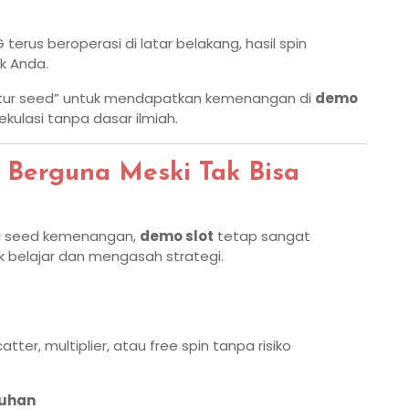
terus beroperasi di latar belakang, hasil spin
k Anda.
gatur seed” untuk mendapatkan kemenangan di
demo
ekulasi tanpa dasar ilmiah.
 Berguna Meski Tak Bisa
ri seed kemenangan,
demo slot
tetap sangat
 belajar dan mengasah strategi.
ter, multiplier, atau free spin tanpa risiko
ruhan