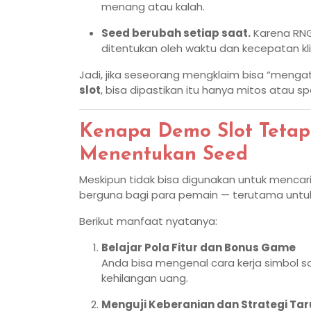
menang atau kalah.
Seed berubah setiap saat.
Karena RNG 
ditentukan oleh waktu dan kecepatan kli
Jadi, jika seseorang mengklaim bisa “men
slot
, bisa dipastikan itu hanya mitos atau sp
Kenapa Demo Slot Tetap
Menentukan Seed
Meskipun tidak bisa digunakan untuk menca
berguna bagi para pemain — terutama untuk
Berikut manfaat nyatanya:
Belajar Pola Fitur dan Bonus Game
Anda bisa mengenal cara kerja simbol scat
kehilangan uang.
Menguji Keberanian dan Strategi Ta