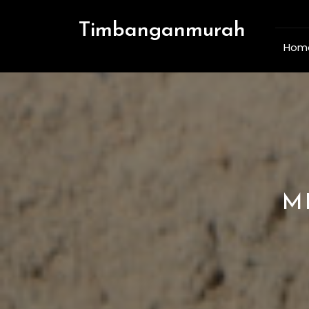
Skip
to
Timbanganmurah
content
Hom
M