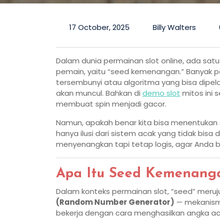
17 October, 2025
Billy Walters
Dalam dunia permainan slot online, ada sat
pemain, yaitu “seed kemenangan.” Banyak p
tersembunyi atau algoritma yang bisa dipe
akan muncul. Bahkan di
demo slot
mitos ini 
membuat spin menjadi gacor.
Namun, apakah benar kita bisa menentuka
hanya ilusi dari sistem acak yang tidak bisa 
menyenangkan tapi tetap logis, agar Anda
Apa Itu Seed Kemenanga
Dalam konteks permainan slot, “seed” meru
(Random Number Generator)
— mekanisme
bekerja dengan cara menghasilkan angka ac