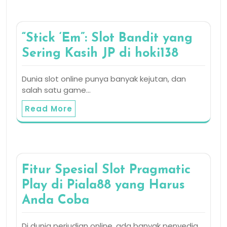
“Stick ‘Em”: Slot Bandit yang
Sering Kasih JP di hoki138
Dunia slot online punya banyak kejutan, dan
salah satu game…
Read More
Fitur Spesial Slot Pragmatic
Play di Piala88 yang Harus
Anda Coba
Di dunia perjudian online, ada banyak penyedia