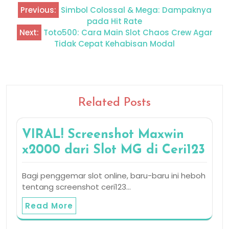
Previous:
Simbol Colossal & Mega: Dampaknya
Post
pada Hit Rate
navigation
Next:
Toto500: Cara Main Slot Chaos Crew Agar
Tidak Cepat Kehabisan Modal
Related Posts
VIRAL! Screenshot Maxwin
x2000 dari Slot MG di Ceri123
Bagi penggemar slot online, baru-baru ini heboh
tentang screenshot ceri123…
Read More