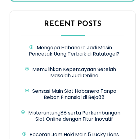
RECENT POSTS
Mengapa Habanero Jadi Mesin
Pencetak Uang Terbaik di Ratutogel?
Memulihkan Kepercayaan Setelah
Masalah Judi Online
Sensasi Main Slot Habanero Tanpa
Beban Finansial di Bejo88
Misteruntung88 serta Perkembangan
Slot Online dengan Fitur Inovatif
Bocoran Jam Hoki Main 5 Lucky Lions