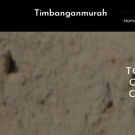
Skip
to
Timbanganmurah
content
Hom
T