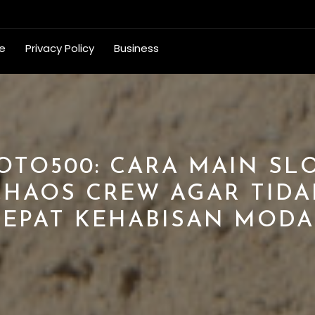
e
Privacy Policy
Business
OTO500: CARA MAIN SL
CHAOS CREW AGAR TIDA
CEPAT KEHABISAN MODA