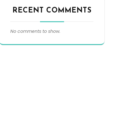
RECENT COMMENTS
No comments to show.