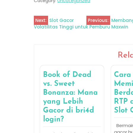
Category:
Uncategorized
Next:
Slot Gacor
Previous:
Membangu
Post
Volatilitas Tinggi untuk Pemburu Maxwin
navigation
Rel
Book of Dead
Cara 
vs. Sweet
Memil
Bonanza: Mana
Berd
yang Lebih
RTP d
Gacor di bri4d
Slot 
login?
Bermain 
gacor b