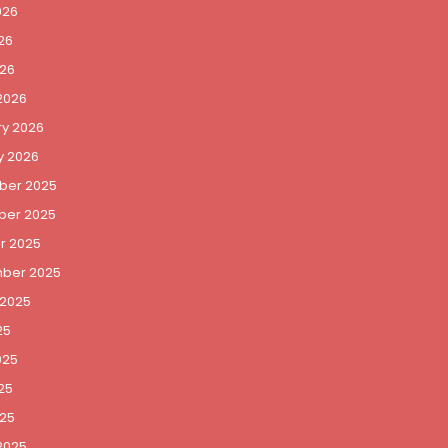
026
26
026
2026
ry 2026
y 2026
er 2025
er 2025
r 2025
ber 2025
 2025
25
025
25
025
2025