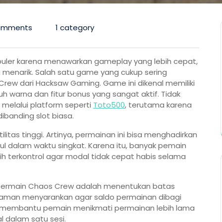
omments
1 category
opuler karena menawarkan gameplay yang lebih cepat,
ng menarik. Salah satu game yang cukup sering
Crew dari Hacksaw Gaming. Game ini dikenal memiliki
h warna dan fitur bonus yang sangat aktif. Tidak
melalui platform seperti
Toto500
, terutama karena
ibanding slot biasa.
litas tinggi. Artinya, permainan ini bisa menghadirkan
ul dalam waktu singkat. Karena itu, banyak pemain
ih terkontrol agar modal tidak cepat habis selama
m bermain Chaos Crew adalah menentukan batas
laman menyarankan agar saldo permainan dibagi
ini membantu pemain menikmati permainan lebih lama
 dalam satu sesi.