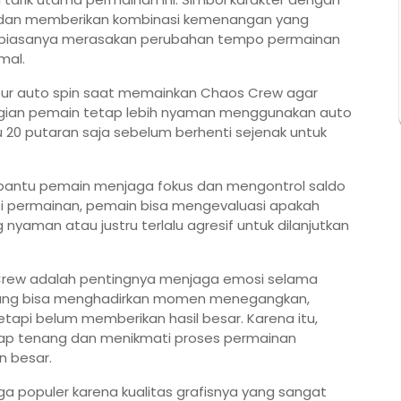
ak dan memberikan kombinasi kemenangan yang
in biasanya merasakan perubahan tempo permainan
mal.
tur auto spin saat memainkan Chaos Crew agar
bagian pemain tetap lebih nyaman menggunakan auto
u 20 putaran saja sebelum berhenti sejenak untuk
embantu pemain menjaga fokus dan mengontrol saldo
esi permainan, pemain bisa mengevaluasi apakah
yaman atau justru terlalu agresif untuk dilanjutkan
 Crew adalah pentingnya menjaga emosi selama
memang bisa menghadirkan momen menegangkan,
etapi belum memberikan hasil besar. Karena itu,
ap tenang dan menikmati proses permainan
n besar.
a populer karena kualitas grafisnya yang sangat