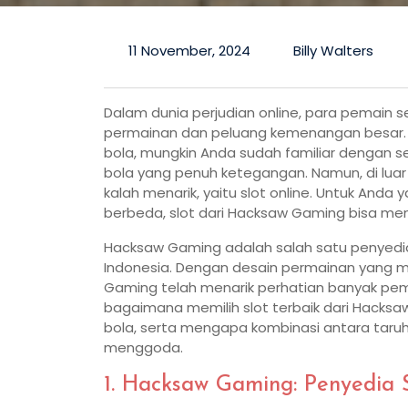
11 November, 2024
Billy Walters
Dalam dunia perjudian online, para pemain s
permainan dan peluang kemenangan besar. J
bola, mungkin Anda sudah familiar dengan
bola yang penuh ketegangan. Namun, di luar 
kalah menarik, yaitu slot online. Untuk An
berbeda, slot dari Hacksaw Gaming bisa menj
Hacksaw Gaming adalah salah satu penyedia
Indonesia. Dengan desain permainan yang m
Gaming telah menarik perhatian banyak pemai
bagaimana memilih slot terbaik dari Hacksaw
bola, serta mengapa kombinasi antara taruha
menggoda.
1. Hacksaw Gaming: Penyedia S