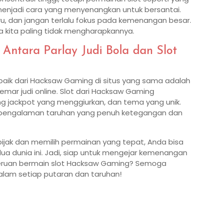
enjadi cara yang menyenangkan untuk bersantai.
u, dan jangan terlalu fokus pada kemenangan besar.
 kita paling tidak mengharapkannya.
 Antara Parlay Judi Bola dan Slot
erbaik dari Hacksaw Gaming di situs yang sama adalah
ar judi online. Slot dari Hacksaw Gaming
g jackpot yang menggiurkan, dan tema yang unik.
an pengalaman taruhan yang penuh ketegangan dan
jak dan memilih permainan yang tepat, Anda bisa
 dunia ini. Jadi, siap untuk mengejar kemenangan
eseruan bermain slot Hacksaw Gaming? Semoga
alam setiap putaran dan taruhan!