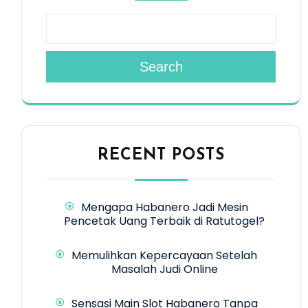
Search
RECENT POSTS
Mengapa Habanero Jadi Mesin
Pencetak Uang Terbaik di Ratutogel?
Memulihkan Kepercayaan Setelah
Masalah Judi Online
Sensasi Main Slot Habanero Tanpa