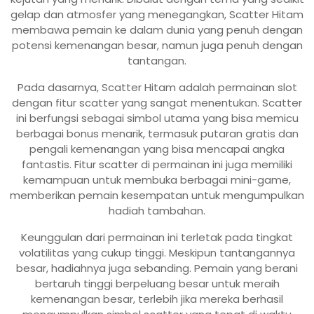
gelap dan atmosfer yang menegangkan, Scatter Hitam
membawa pemain ke dalam dunia yang penuh dengan
potensi kemenangan besar, namun juga penuh dengan
tantangan.
Pada dasarnya, Scatter Hitam adalah permainan slot
dengan fitur scatter yang sangat menentukan. Scatter
ini berfungsi sebagai simbol utama yang bisa memicu
berbagai bonus menarik, termasuk putaran gratis dan
pengali kemenangan yang bisa mencapai angka
fantastis. Fitur scatter di permainan ini juga memiliki
kemampuan untuk membuka berbagai mini-game,
memberikan pemain kesempatan untuk mengumpulkan
hadiah tambahan.
Keunggulan dari permainan ini terletak pada tingkat
volatilitas yang cukup tinggi. Meskipun tantangannya
besar, hadiahnya juga sebanding. Pemain yang berani
bertaruh tinggi berpeluang besar untuk meraih
kemenangan besar, terlebih jika mereka berhasil