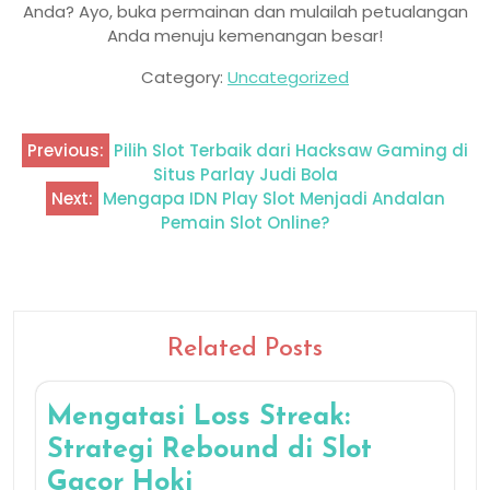
Anda? Ayo, buka permainan dan mulailah petualangan
Anda menuju kemenangan besar!
Category:
Uncategorized
Previous:
Pilih Slot Terbaik dari Hacksaw Gaming di
Post
Situs Parlay Judi Bola
navigation
Next:
Mengapa IDN Play Slot Menjadi Andalan
Pemain Slot Online?
Related Posts
Mengatasi Loss Streak:
Strategi Rebound di Slot
Gacor Hoki