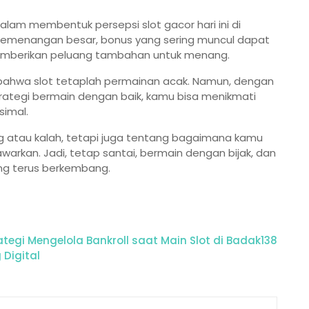
lam membentuk persepsi slot gacor hari ini di
kemenangan besar, bonus yang sering muncul dapat
mberikan peluang tambahan untuk menang.
ahwa slot tetaplah permainan acak. Namun, dengan
ategi bermain dengan baik, kamu bisa menikmati
imal.
g atau kalah, tetapi juga tentang bagaimana kamu
warkan. Jadi, tetap santai, bermain dengan bijak, dan
yang terus berkembang.
ategi Mengelola Bankroll saat Main Slot di Badak138
 Digital