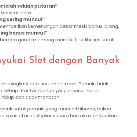
etelah sekian putaran”
bersifat acak.
ang sering muncul”
ru memberikan kemenangan besar meski bonus jarang.
ring bonus muncul”
eberapa game memang memiliki fitur khusus untuk
ukai Slot dengan Banyak
a meningkatkan keseruan bermain. Pemain tidak
 setiap fitur tambahan yang muncul. Hal ini
hidup dan tidak monoton.
cocok untuk pemain yang mencari hiburan, bukan
e spins atau multiplier secara berkala memberikan