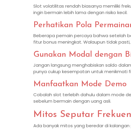
Slot volatilitas rendah biasanya memiliki fre
ingin bermain lebih lama dengan risiko kecil.
Perhatikan Pola Permaina
Beberapa pemain percaya bahwa setelah b
fitur bonus meningkat. Walaupun tidak pasti,
Gunakan Modal dengan Bi
Jangan langsung menghabiskan saldo dalam 
punya cukup kesempatan untuk menikmati fi
Manfaatkan Mode Demo
Cobalah slot terlebih dahulu dalam mode 
sebelum bermain dengan uang asli.
Mitos Seputar Frekuen
Ada banyak mitos yang beredar di kalangan p