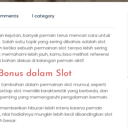
omments
1 category
an kejutan, banyak pemain terus mencari cara untuk
alah satu topik yang sering dibahas adalah slot
 ketika sebuah permainan slot terasa lebih sering
emahami lebih jauh, kamu bisa melihat referensi
 bahan diskusi di kalangan pemain aktif.
Bonus dalam Slot
ur tambahan dalam permainan slot muncul, seperti
 Setiap slot memiliki karakteristik yang berbeda, dan
tor penting yang memengaruhi pengalaman bermain.
a memberikan hiburan lebih intens karena pemain
ilai hadiahnya mungkin lebih kecil dibandingkan slot
h besar.