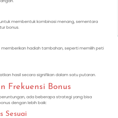
nangan.
in untuk membentuk kombinasi menang, sementara
tur bonus.
 memberikan hadiah tambahan, seperti memilih peti
an hasil secara signifikan dalam satu putaran.
n Frekuensi Bonus
beruntungan, ada beberapa strategi yang bisa
nus dengan lebih baik:
as Sesuai