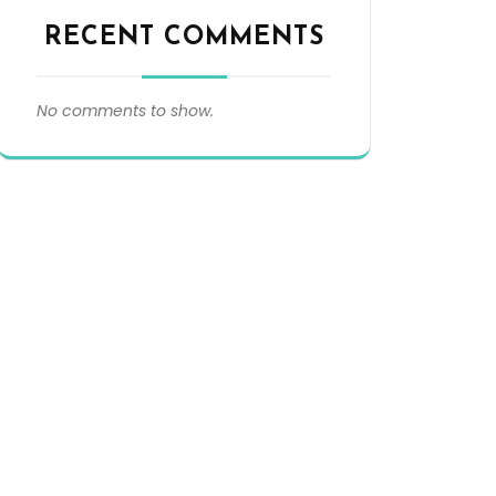
RECENT COMMENTS
No comments to show.