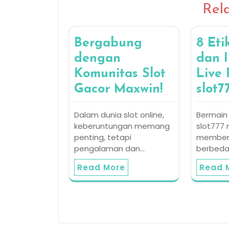
Rel
Bergabung
8 Eti
dengan
dan I
Komunitas Slot
Live 
Gacor Maxwin!
slot7
Dalam dunia slot online,
Bermain d
keberuntungan memang
slot77
penting, tetapi
memberi
pengalaman dan…
berbeda
Read More
Read 