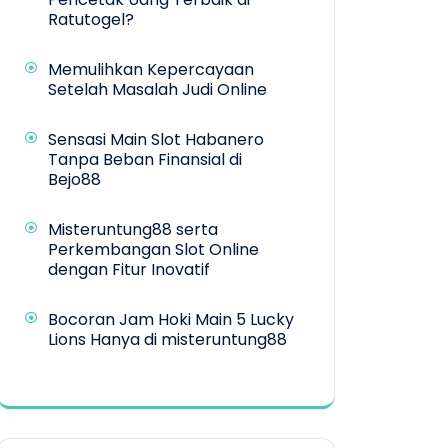
Ratutogel?
Memulihkan Kepercayaan
Setelah Masalah Judi Online
Sensasi Main Slot Habanero
Tanpa Beban Finansial di
Bejo88
Misteruntung88 serta
Perkembangan Slot Online
dengan Fitur Inovatif
Bocoran Jam Hoki Main 5 Lucky
Lions Hanya di misteruntung88