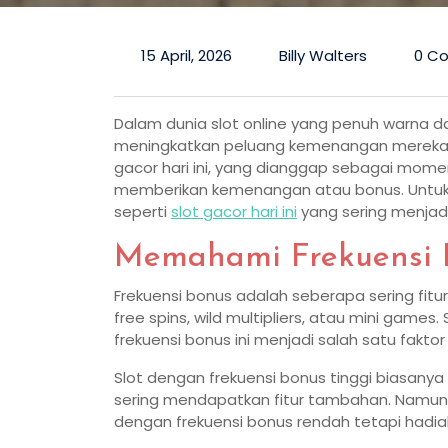
15 April, 2026
Billy Walters
0 C
Dalam dunia slot online yang penuh warna d
meningkatkan peluang kemenangan mereka. S
gacor hari ini, yang dianggap sebagai momen
memberikan kemenangan atau bonus. Untuk m
seperti
slot gacor hari ini
yang sering menjadi
Memahami Frekuensi 
Frekuensi bonus adalah seberapa sering fit
free spins, wild multipliers, atau mini games.
frekuensi bonus ini menjadi salah satu fak
Slot dengan frekuensi bonus tinggi biasany
sering mendapatkan fitur tambahan. Namun, n
dengan frekuensi bonus rendah tetapi hadia