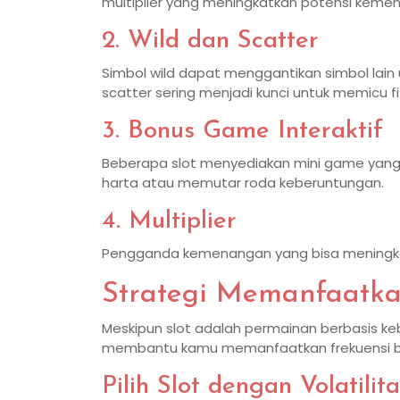
multiplier yang meningkatkan potensi keme
2. Wild dan Scatter
Simbol wild dapat menggantikan simbol la
scatter sering menjadi kunci untuk memicu fi
3. Bonus Game Interaktif
Beberapa slot menyediakan mini game yang
harta atau memutar roda keberuntungan.
4. Multiplier
Pengganda kemenangan yang bisa meningkatk
Strategi Memanfaatka
Meskipun slot adalah permainan berbasis ke
membantu kamu memanfaatkan frekuensi bo
Pilih Slot dengan Volatilit