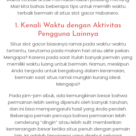
Mari kita bahas beberapa tips untuk memilih waktu
terbaik bermain di situs slot gacor Habanero.
1. Kenali Waktu dengan Aktivitas
Pengguna Lainnya
Situs slot gacor biasanya ramai pada waktu-waktu
tertentu, terutama pada malam hari atau akhir pekan.
Mengapa? Karena pada saat itulah banyak pemain yang
memiliki waktu luang untuk bermain. Namun, meskipun
Anda tergoda untuk bergabung dalam keramaian,
bermain saat situs ramai mungkin kurang ideal.
Mengapa?
Pada jam-jam sibuk, ada kemungkinan besar bahwa
permainan lebih sering dipenuhi oleh banyak taruhan,
dan ini bisa mempengaruhi hasil yang Anda peroleh.
Beberapa pemain percaya bahwa permainan lebih
cenderung “dingin” atau lebih sulit memberikan
kemenangan besar ketika situs penuh dengan pemain
lain. Ini adalah fenomena yang disebut sebagai