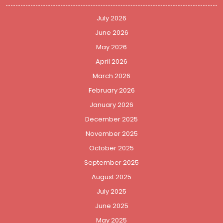
July 2026
June 2026
May 2026
April 2026
March 2026
February 2026
January 2026
December 2025
November 2025
October 2025
September 2025
August 2025
July 2025
June 2025
May 2025