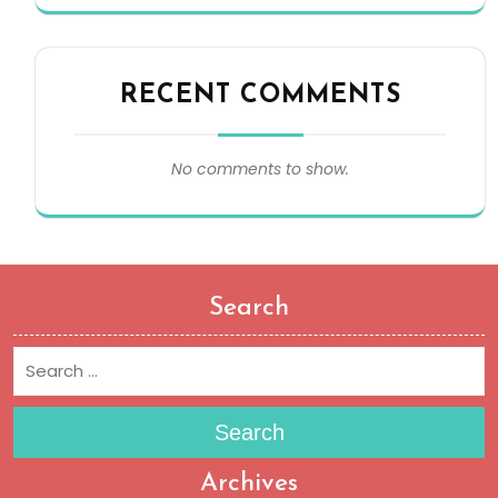
RECENT COMMENTS
No comments to show.
Search
Search
Archives