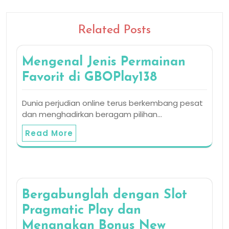
Related Posts
Mengenal Jenis Permainan
Favorit di GBOPlay138
Dunia perjudian online terus berkembang pesat
dan menghadirkan beragam pilihan…
Read More
Bergabunglah dengan Slot
Pragmatic Play dan
Menangkan Bonus New